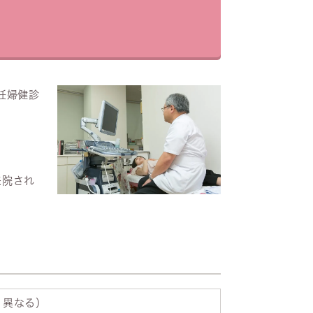
妊婦健診
来院され
り異なる）