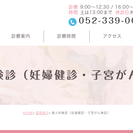
診療
9:00～12:30 / 16:00
時間
土は
13:00
まで
休診日
052-339-0
診療案内
診療時間
アクセス
検診（妊婦健診・子宮が
HOME
医院紹介
婦人科検診（妊婦健診・子宮がん検診）