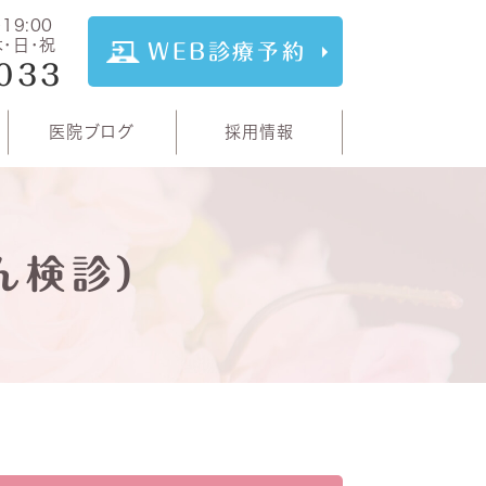
～19:00
木･日･祝
WEB診療予約
033
医院ブログ
採用情報
ん検診）