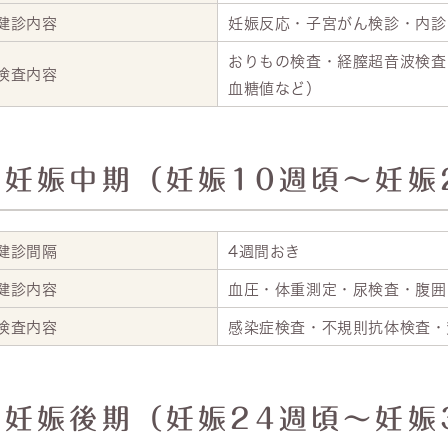
健診内容
妊娠反応・子宮がん検診・内診
おりもの検査・経膣超音波検査
検査内容
血糖値など）
妊娠中期（妊娠10週頃～妊娠
健診間隔
4週間おき
健診内容
血圧・体重測定・尿検査・腹囲
検査内容
感染症検査・不規則抗体検査・
妊娠後期（妊娠24週頃～妊娠